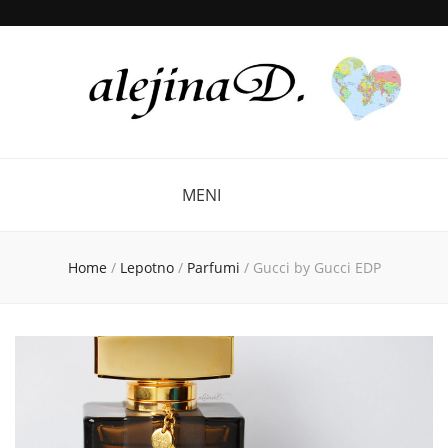
MENI
Home
/
Lepotno
/
Parfumi
/
Gucci by Gucci EDP