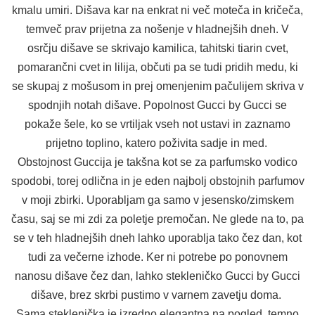
kmalu umiri. Dišava kar na enkrat ni več moteča in kričeča,
temveč prav prijetna za nošenje v hladnejših dneh. V
osrčju dišave se skrivajo kamilica, tahitski tiarin cvet,
pomarančni cvet in lilija, občuti pa se tudi pridih medu, ki
se skupaj z mošusom in prej omenjenim pačulijem skriva v
spodnjih notah dišave. Popolnost Gucci by Gucci se
pokaže šele, ko se vrtiljak vseh not ustavi in zaznamo
prijetno toplino, katero poživita sadje in med.
Obstojnost Guccija je takšna kot se za parfumsko vodico
spodobi, torej odlična in je eden najbolj obstojnih parfumov
v moji zbirki. Uporabljam ga samo v jesensko/zimskem
času, saj se mi zdi za poletje premočan. Ne glede na to, pa
se v teh hladnejših dneh lahko uporablja tako čez dan, kot
tudi za večerne izhode. Ker ni potrebe po ponovnem
nanosu dišave čez dan, lahko stekleničko Gucci by Gucci
dišave, brez skrbi pustimo v varnem zavetju doma.
Sama steklenička je izredno elegantna na pogled, temno