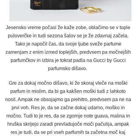
Jesensko vreme počasi že kaže zobe, oblačimo se v tople
puloverčke in tudi sezona šalov se je že zdavnaj začela.
Tako je napočil čas, da svoje ljube sveže parfume
zamenjam z enim izmed toplejših, predvsem pa močnejših
parfumčkov in izbira je tokrat padla na Gucci by Gucci
parfumsko dišavo.
Gre za dokaj močno dišavo, ki že skoraj vleče na moški
parfum in mislim, da bi ga kakšen moški tudi z lahkoto
nosil. Ampak ne obsojajmo ga prehitro, predvsem pa ne na
prvi voh. Res je, da se začne dokaj udarno, moško in
močno. Tudi to je res, da se zgornje note guava, malina in
hruška skrijejo zaradi prevladujoče moči pačulija, ampak
res je tudi, da se pri vseh parfumih ta začetna moč kaj