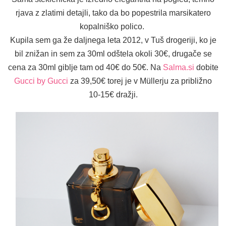
rjava z zlatimi detajli, tako da bo popestrila marsikatero
kopalniško polico.
Kupila sem ga že daljnega leta 2012, v Tuš drogeriji, ko je
bil znižan in sem za 30ml odštela okoli 30€, drugače se
cena za 30ml giblje tam od 40€ do 50€. Na
Salma.si
dobite
Gucci by Gucci
za 39,50€ torej je v Müllerju za približno
10-15€ dražji.