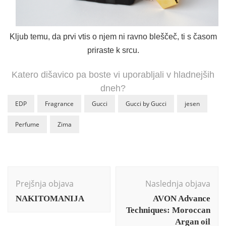
Kljub temu, da prvi vtis o njem ni ravno bleščeč, ti s časom
priraste k srcu.
Katero dišavico pa boste vi uporabljali v hladnejših
dneh?
EDP
Fragrance
Gucci
Gucci by Gucci
jesen
Perfume
Zima
Post
Navigation
Prejšnja objava
Naslednja objava
NAKITOMANIJA
AVON Advance
Techniques: Moroccan
Argan oil